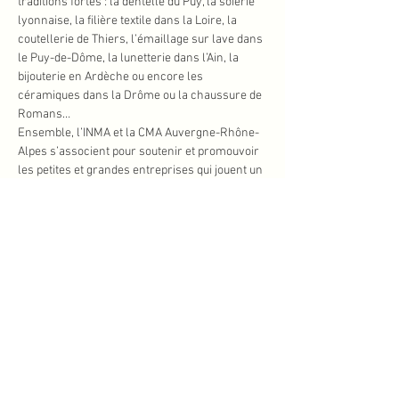
traditions fortes : la dentelle du Puy, la soierie 
lyonnaise, la filière textile dans la Loire, la 
coutellerie de Thiers, l’émaillage sur lave dans 
le Puy-de-Dôme, la lunetterie dans l’Ain, la 
bijouterie en Ardèche ou encore les 
céramiques dans la Drôme ou la chaussure de 
Romans…
Ensemble, l’INMA et la CMA Auvergne-Rhône-
Alpes s’associent pour soutenir et promouvoir 
les petites et grandes entreprises qui jouent un 
rôle essentiel pour faire grandir les territoires 
en valorisant l’artisanat local et en stimulant 
le développement économique, touristique et 
culturel de chacun des 12 départements de la 
région.
Pour plus d'informations : 
https://www.journeesdesmetiersdart.fr/